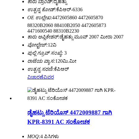
ಕಾರು ಬ್ರಾಂಡ್:
ದೈಹತ್ಸು
ಉತ್ಪನ್ನ ಕೋಡ್:
ಕೆಪಿಆರ್-6336
OE ಉಲ್ಲೇಖ:
4472605860 4472605870
88320B2060 88410B2050 4472605873
4471600540 88310B2230
ಕಾರು ಅಪ್ಲಿಕೇಶನ್:
ಡೈಹತ್ಸು ಮೂವ್ 2007 ಮೀರಾ 2007
ವೋಲ್ಟೇಜ್:
12ವಿ
ಪುಲ್ಲಿ ಗ್ರೂವ್ ಸಂಖ್ಯೆ:
3
ರಾಟೆಯ ವ್ಯಾಸ:
120ಮಿ.ಮೀ
ಉತ್ಪನ್ನ ಸರಣಿ:
ಕೆಪಿಆರ್
ವಿಚಾರಣೆ
ವಿವರ
ಡೈಹಟ್ಸು ಟೆರಿಯೊಸ್ 4472009887 ಗಾಗಿ
KPR-8391 AC ಸಂಕೋಚಕ
MOQ:
4 ಪಿಸಿಗಳು