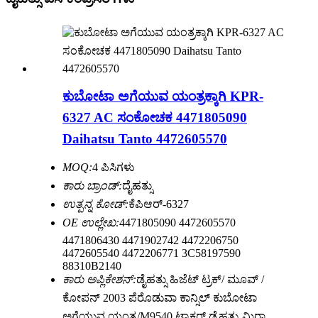
ಕುಬೋಟಾ ಅಗೆಯುವ ಯಂತ್ರಕ್ಕಾಗಿ KPR-
6327 AC ಸಂಕೋಚಕ 4471805090
Daihatsu Tanto 4472605570
MOQ:
4 ಪಿಸಿಗಳು
ಕಾರು ಬ್ರಾಂಡ್:
ದೈಹತ್ಸು
ಉತ್ಪನ್ನ ಕೋಡ್:
ಕೆಪಿಆರ್-6327
OE ಉಲ್ಲೇಖ:
4471805090 4472605570
4471806430 4471902742 4472206750
4472605540 4472206771 3C58197590
88310B2140
ಕಾರು ಅಪ್ಲಿಕೇಶನ್:
ಡೈಹತ್ಸು ಹಿಜೆಟ್ ಟ್ರಕ್/ ಮೂವ್ /
ಕೋಪನ್ 2003 ಪೆರೊಡುವಾ ಕಾನ್ಸಿಲ್ ಕುಬೋಟಾ
ಅಗೆಯುವ ಯಂತ್ರ/M9540 ಟ್ರಾಕ್ಟರ್ ಡೈಹತ್ಸು ಮಿರಾ