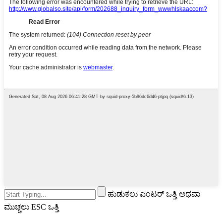
ಹುಡುಕಲು ಎಂಟರ್ ಒತ್ತಿ ಅಥವಾ
ಮುಚ್ಚಲು ESC ಒತ್ತಿ