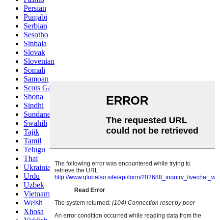
Persian
Punjabi
Serbian
Sesotho
Sinhala
Slovak
Slovenian
Somali
Samoan
Scots Gaelic
Shona
Sindhi
Sundanese
Swahili
Tajik
Tamil
Telugu
Thai
Ukrainian
Urdu
Uzbek
Vietnamese
Welsh
Xhosa