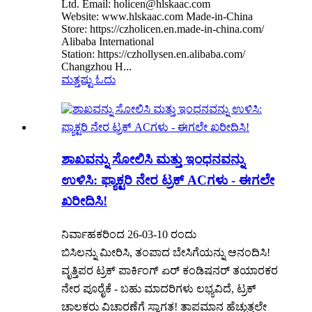
Ltd. Email: holicen@hlskaac.com
Website: www.hlskaac.com Made-in-China
Store: https://czholicen.en.made-in-china.com/
Alibaba International
Station: https://czhollysen.en.alibaba.com/
Changzhou H...
ಮತ್ತಷ್ಟು ಓದು
ಶಾಖವನ್ನು ಸೋಲಿಸಿ ಮತ್ತು ಇಂಧನವನ್ನು
ಉಳಿಸಿ: ಫ್ಯಾಕ್ಟರಿ ನೇರ ಟ್ರಕ್ ACಗಳು - ಈಗಲೇ
ಖರೀದಿಸಿ!
ನಿರ್ವಾಹಕರಿಂದ 26-03-10 ರಂದು
ಬಿಸಿಲನ್ನು ಮೀರಿಸಿ, ತಂಪಾದ ಬೇಸಿಗೆಯನ್ನು ಆನಂದಿಸಿ!
ವೃತ್ತಿಪರ ಟ್ರಕ್ ಪಾರ್ಕಿಂಗ್ ಏರ್ ಕಂಡಿಷನರ್ ತಯಾರಕರ
ನೇರ ಪೂರೈಕೆ - ಬಹು ಮಾದರಿಗಳು ಲಭ್ಯವಿದೆ, ಟ್ರಕ್
ಚಾಲಕರು ವಿಚಾರಣೆಗೆ ಸ್ವಾಗತ! ತಾಪಮಾನ ಹೆಚ್ಚುತ್ತಲೇ