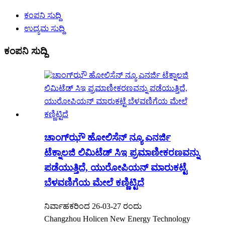
ಕಂಪನಿ ಸುದ್ದಿ
ಉದ್ಯಮ ಸುದ್ದಿ
ಕಂಪನಿ ಸುದ್ದಿ
ಚಾಂಗ್‌ಝೌ ಹೋಲಿಸೆನ್ ನ್ಯೂ ಎನರ್ಜಿ
ಟೆಕ್ನಾಲಜಿ ಲಿಮಿಟೆಡ್ ಸಿಇ ಪ್ರಮಾಣೀಕರಣವನ್ನು
ಪಡೆಯುತ್ತಿದೆ, ಯುರೋಪಿಯನ್ ಮಾರುಕಟ್ಟೆ
ಬೆಳವಣಿಗೆಯ ಮೇಲೆ ಕಣ್ಣಿಟ್ಟಿದೆ
ನಿರ್ವಾಹಕರಿಂದ 26-03-27 ರಂದು
Changzhou Holicen New Energy Technology