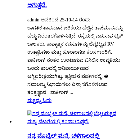
ಆಗುತ್ತದೆ.
admin ಅವರಿಂದ 25-10-14 ರಂದು
ಜಾಗತಿಕ ತಾಪಮಾನ ಏರಿಕೆಯು ಹೆಚ್ಚಿನ ತಾಪಮಾನವನ್ನು
ಹೆಚ್ಚು ನಿರಂತರಗೊಳಿಸುತ್ತಿದೆ. ರಸ್ತೆಯಲ್ಲಿ ವಾಸಿಸುವ ಟ್ರಕ್
ಚಾಲಕರು, ಕಾವ್ಯಾತ್ಮಕ ಕನಸುಗಳನ್ನು ಬೆನ್ನಟ್ಟುವ RV
ಉತ್ಸಾಹಿಗಳು ಮತ್ತು ಹೊರಾಂಗಣ ಕೆಲಸಗಾರರಿಗೆ,
ಪಾರ್ಕಿಂಗ್ ನಂತರ ಉಂಟಾಗುವ ಬಿಸಿಲಿನ ಉಷ್ಣತೆಯು
ಒಂದು ಕಾಲದಲ್ಲಿ ಅನಿವಾರ್ಯವಾದ
ಅಗ್ನಿಪರೀಕ್ಷೆಯಾಗಿತ್ತು. ಇತ್ತೀಚಿನ ವರ್ಷಗಳಲ್ಲಿ, ಈ
ಸವಾಲನ್ನು ನಿಭಾಯಿಸಲು ವಿನ್ಯಾಸಗೊಳಿಸಲಾದ
ತಂತ್ರಜ್ಞಾನ - ಪಾರ್ಕಿಂಗ್ ...
ಮತ್ತಷ್ಟು ಓದು
ನನ್ನ ಮೊಬೈಲ್ ಮನೆ, ಚಳಿಗಾಲದಲ್ಲಿ