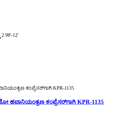
2 98'-12'
ಹವಾನಿಯಂತ್ರಣ ಕಂಪ್ರೆಸರ್‌ಗಾಗಿ KPR-1135