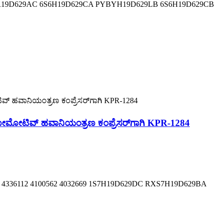
S6119D629AC 6S6H19D629CA PYBYH19D629LB 6S6H19D629CB
ೋಟಿವ್ ಹವಾನಿಯಂತ್ರಣ ಕಂಪ್ರೆಸರ್‌ಗಾಗಿ KPR-1284
 4336112 4100562 4032669 1S7H19D629DC RXS7H19D629BA