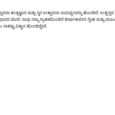
 ತಂತ್ರಜ್ಞಾನ ಮತ್ತು ಸ್ಥಿರ ಉತ್ಪಾದನಾ ಸಾಮರ್ಥ್ಯವನ್ನು ಹೊಂದಿದೆ. ಉತ್ಪನ್ನದ
ಆಧಾರದ ಮೇಲೆ, ನಾವು ನಮ್ಮ ಗ್ರಾಹಕರೊಂದಿಗೆ ದೀರ್ಘಕಾಲೀನ ಸ್ನೇಹ ಮತ್ತು ಪಾಲುದಾರ
ು ಸಾಕಷ್ಟು ವಿಶ್ವಾಸ ಹೊಂದಿದ್ದೇವೆ.