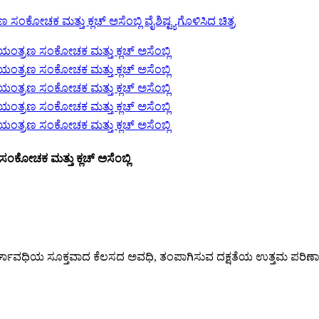
ಸಂಕೋಚಕ ಮತ್ತು ಕ್ಲಚ್ ಅಸೆಂಬ್ಲಿ
ಶಬ್ದ, ದೀರ್ಘಾವಧಿಯ ಸೂಕ್ತವಾದ ಕೆಲಸದ ಅವಧಿ, ತಂಪಾಗಿಸುವ ದಕ್ಷತೆಯ ಉತ್ತಮ ಪರ