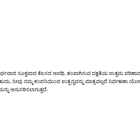
ಶಬ್ದ, ದೀರ್ಘವಾದ ಸೂಕ್ತವಾದ ಕೆಲಸದ ಅವಧಿ, ತಂಪಾಗಿಸುವ ದಕ್ಷತೆಯ ಉತ್ತಮ ಪರಿಣಾ
ಳಬಹುದು, ನೀವು ನಮ್ಮ ಕಂಪನಿಯಿಂದ ಉತ್ಪನ್ನವನ್ನು ಮಾತ್ರವಲ್ಲದೆ ನಿರ್ವಹಣಾ ಯೋ
ಯನ್ನು ಅನುಸರಿಸಲಾಗುತ್ತದೆ.