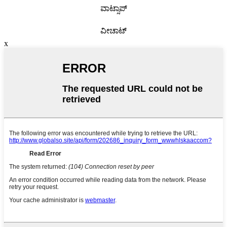
ವಾಟ್ಸಾಪ್
ವೀಚಾಟ್
x