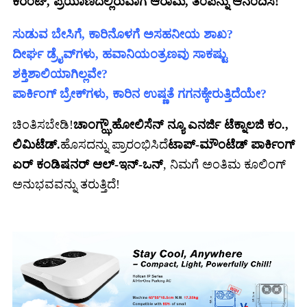
ಕರೆಂಟ್, ಪ್ರಯಾಣದಲ್ಲಿರುವಾಗ ಆರಾಮ, ತಂಪನ್ನು ಆನಂದಿಸಿ!
ಸುಡುವ ಬೇಸಿಗೆ, ಕಾರಿನೊಳಗೆ ಅಸಹನೀಯ ಶಾಖ?
ದೀರ್ಘ ಡ್ರೈವ್‌ಗಳು, ಹವಾನಿಯಂತ್ರಣವು ಸಾಕಷ್ಟು
ಶಕ್ತಿಶಾಲಿಯಾಗಿಲ್ಲವೇ?
ಪಾರ್ಕಿಂಗ್ ಬ್ರೇಕ್‌ಗಳು, ಕಾರಿನ ಉಷ್ಣತೆ ಗಗನಕ್ಕೇರುತ್ತಿದೆಯೇ?
ಚಿಂತಿಸಬೇಡಿ!
ಚಾಂಗ್ಝೌ ಹೋಲಿಸೆನ್ ನ್ಯೂ ಎನರ್ಜಿ ಟೆಕ್ನಾಲಜಿ ಕಂ.,
ಲಿಮಿಟೆಡ್.
ಹೊಸದನ್ನು ಪ್ರಾರಂಭಿಸಿದೆ
ಟಾಪ್-ಮೌಂಟೆಡ್ ಪಾರ್ಕಿಂಗ್
ಏರ್ ಕಂಡಿಷನರ್ ಆಲ್-ಇನ್-ಒನ್
, ನಿಮಗೆ ಅಂತಿಮ ಕೂಲಿಂಗ್
ಅನುಭವವನ್ನು ತರುತ್ತಿದೆ!