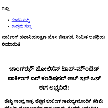
ಸುದ್ದಿ
ಕಂಪನಿ ಸುದ್ದಿ
ಉದ್ಯಮ ಸುದ್ದಿ
ಪಾರ್ಕಿಂಗ್ ಹವಾನಿಯಂತ್ರಣ ಹೊಸ ಬಿಡುಗಡೆ, ಸೀಮಿತ ಅವಧಿಯ
ರಿಯಾಯಿತಿ
ಚಾಂಗ್‌ಝೌ ಹೋಲಿಸೆನ್ ಟಾಪ್-ಮೌಂಟೆಡ್
ಪಾರ್ಕಿಂಗ್ ಏರ್ ಕಂಡಿಷನರ್ ಆಲ್-ಇನ್-ಒನ್
ಈಗ ಲಭ್ಯವಿದೆ!
ಹೆಚ್ಚು ಸಾಂದ್ರ ಗಾತ್ರ, ಹೆಚ್ಚಿನ ಕೂಲಿಂಗ್ ಸಾಮರ್ಥ್ಯದೊಂದಿಗೆ ಕಡಿಮೆ